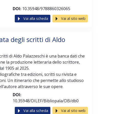
DOI:
10.35948/9788860326065
Vai alla scheda
Vai al sito web
ta degli scritti di Aldo
critti di Aldo Palazzeschi è una banca dati che
ne la produzione letteraria dello scrittore,
al 1905 al 2025.
ografiche tra edizioni, scritti su rivista e
ioni. Un itinerario che permette allo studioso
dell’autore attraverso le sue opere.
DOI:
10.35948/DILEF/Bibliopala/DB/db0
Vai alla scheda
Vai al sito web